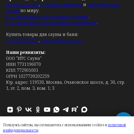
сборные сауны
,
сборные хаммамы
и
инфракрасные
сауны
по миру.
Где уже пользуются нашими саунами
.
Где уже пользуются нашими хаммамами
.
Купить товары для сауны и бани:
+7 925 530 9252
,
stroyka@sauna-its.ru
Наши реквизиты:
ООО "ИТС Сауна"
ИНН 7731196070
КПП 772901001
ОГРН 1027739202259
Юр. адрес: 119530, Москва, Очаковское шоссе, д. 30, стр.
1, эт. 2, пом. 3, ком. 1; 3
Пользуясь сайтом, вы соглашаетесь с использованием cookies и
политикой
конфиденциальности
.
Заполняя форму на сайте, вы соглашаетесь с