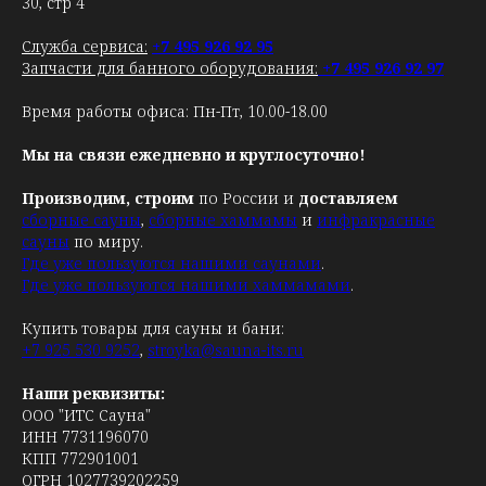
30, стр 4
Служба сервиса:
+7 495 926 92 95
Запчасти для банного оборудования:
+7 495 926 92 97
Время работы офиса: Пн-Пт, 10.00-18.00
Мы на связи ежедневно и круглосуточно!
Производим, строим
по России и
доставляем
сборные сауны
,
сборные хаммамы
и
инфракрасные
сауны
по миру.
Где уже пользуются нашими саунами
.
Где уже пользуются нашими хаммамами
.
Купить товары для сауны и бани:
+7 925 530 9252
,
stroyka@sauna-its.ru
Наши реквизиты:
ООО "ИТС Сауна"
ИНН 7731196070
КПП 772901001
ОГРН 1027739202259