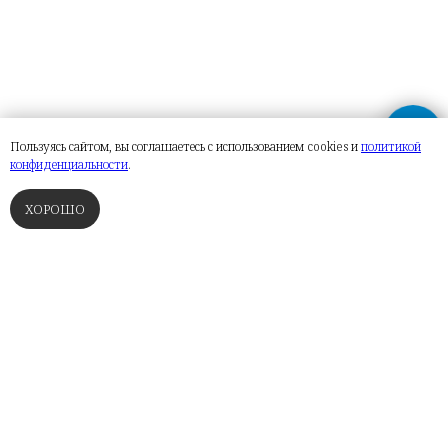
Пользуясь сайтом, вы соглашаетесь с использованием cookies и
политикой
конфиденциальности
.
ХОРОШО
ФИНСКИЕ САУНЫ
ТУРЕЦКИЕ БАНИ
РУССКИЕ ПАРНЫЕ
СПА
ЗАДАТЬ ВОПРОСЫ ПО ОБЪЕКТУ НА
ЭТОЙ СТРАНИЦЕ