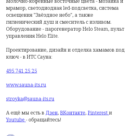
Молочно-кофейные восточные цвета - мозаика и
мрамор, светодиодная led-подсветка, система
освещения "Звёздное небо", а также
гигиенический душ и смеситель с изливом.
Оборудование - парогенератор Helo Steam, пульт
управления Helo Elite.
Проектирование, дизайн и отделка хамамов под
ключ - в ИТС Сауна:
495 741 25 25
www.sauna-its.ru
stroyka@sauna-its.ru
А ещё мы есть в
Дзен
,
ВКонтакте
,
Pinterest
и
Youtube
- обращайтесь!