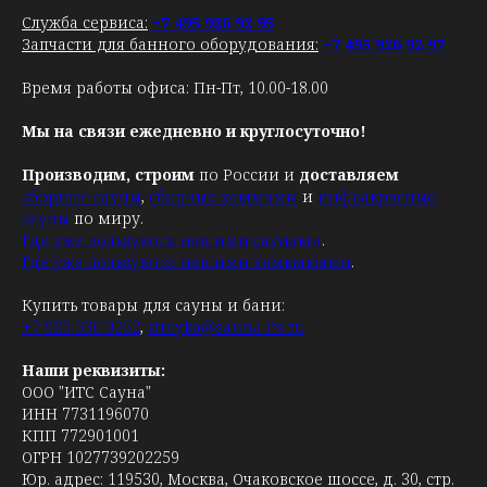
Служба сервиса:
+7 495 926 92 95
Запчасти для банного оборудования:
+7 495 926 92 97
Время работы офиса: Пн-Пт, 10.00-18.00
Мы на связи ежедневно и круглосуточно!
Производим, строим
по России и
доставляем
сборные сауны
,
сборные хаммамы
и
инфракрасные
сауны
по миру.
Где уже пользуются нашими саунами
.
Где уже пользуются нашими хаммамами
.
Купить товары для сауны и бани:
+7 925 530 9252
,
stroyka@sauna-its.ru
Наши реквизиты:
ООО "ИТС Сауна"
ИНН 7731196070
КПП 772901001
ОГРН 1027739202259
Юр. адрес: 119530, Москва, Очаковское шоссе, д. 30, стр.