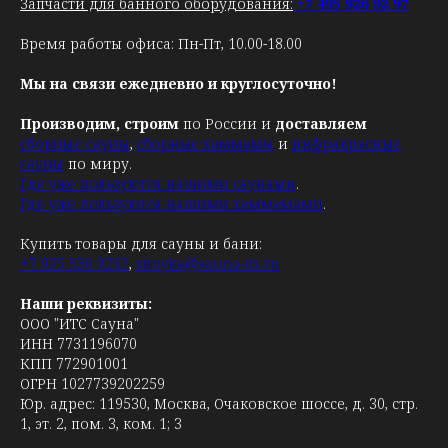
Запчасти для банного оборудования:
+7 495 926 92 97
Время работы офиса: Пн-Пт, 10.00-18.00
Мы на связи ежедневно и круглосуточно!
Производим, строим
по России и
доставляем
сборные сауны
,
сборные хаммамы
и
инфракрасные
сауны
по миру.
Где уже пользуются нашими саунами
.
Где уже пользуются нашими хаммамами
.
Купить товары для сауны и бани:
+7 925 530 9252
,
stroyka@sauna-its.ru
Наши реквизиты:
ООО "ИТС Сауна"
ИНН 7731196070
КПП 772901001
ОГРН 1027739202259
Юр. адрес: 119530, Москва, Очаковское шоссе, д. 30, стр.
1, эт. 2, пом. 3, ком. 1; 3