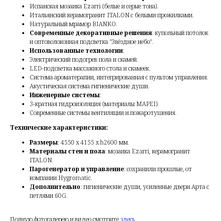
Испанская мозаика
Ezarri
(белые и серые тона).
Итальянский керамогранит
ITALON
с белыми прожилками.
Натуральный мрамор
BIANKO
.
Современные декоративные решения
: купольный потолок
и оптоволоконная подсветка "Звёздное небо".
Использованные технологии
:
Электрический подогрев пола и скамей.
LED-подсветка массажного стола и скамеек.
Система ароматерапии, интегрированная с пультом управления.
Акустическая система гигиенические души.
Инженерные системы
:
3-кратная гидроизоляция (материалы MAPEI).
Современные системы вентиляции и пожаротушения.
Технические характеристики:
Размеры
: 4550 x 4155 x h2600 мм.
Материалы стен и пола
: мозаика
Ezarri
, керамогранит
ITALON
.
Парогенератор и управление
: сохранили прошлые, от
компании
Hygromatic
.
Дополнительно
: гигиенические души, усиленные двери
Арта
с
петлями 60G.
Полную фотогалерею и видео смотрите
здесь
.