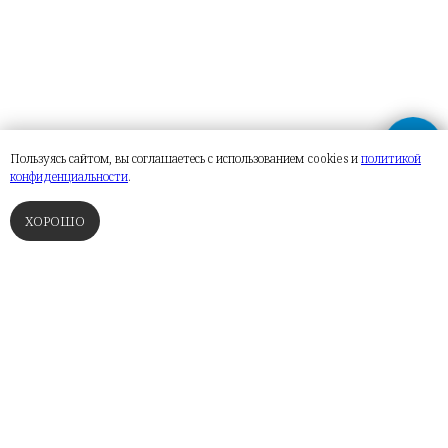
Пользуясь сайтом, вы соглашаетесь с использованием cookies и
политикой
конфиденциальности
.
ХОРОШО
ФИНСКИЕ САУНЫ
ТУРЕЦКИЕ БАНИ
РУССКИЕ ПАРНЫЕ
СПА
ЗАДАТЬ ВОПРОСЫ ПО ОБЪЕКТУ НА
ЭТОЙ СТРАНИЦЕ