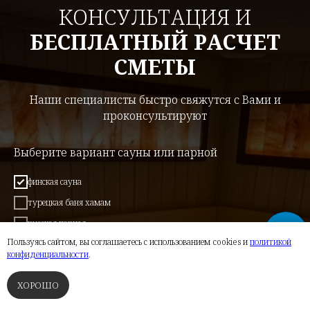
КОНСУЛЬТАЦИЯ И
БЕСПЛАТНЫЙ РАСЧЕТ
СМЕТЫ
Наши специалисты быстро свяжутся с Вами и
проконсультируют
Выберите вариант сауны или парной
финская сауна
турецкая баня хамам
русская парная
Пользуясь сайтом, вы соглашаетесь с использованием cookies и
политикой
СПА-комплекс
конфиденциальности
.
инфракрасная сауна
ХОРОШО
бассейн
ФИНСКИЕ САУНЫ
ТУРЕЦКИЕ БАНИ
РУССКИЕ ПАРНЫЕ
СПА
полки и банная мебель