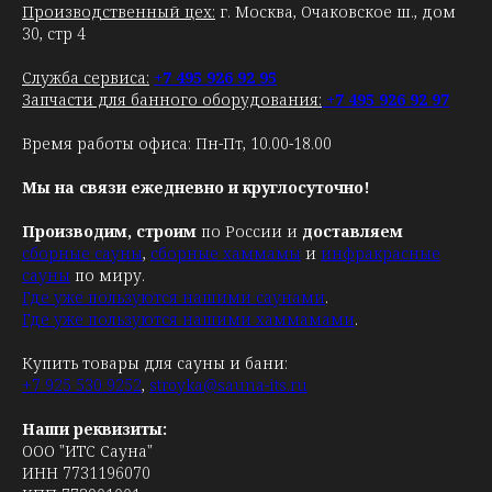
Производственный цех:
г. Москва, Очаковское ш., дом
30, стр 4
Служба сервиса:
+7 495 926 92 95
Запчасти для банного оборудования:
+7 495 926 92 97
Время работы офиса: Пн-Пт, 10.00-18.00
Мы на связи ежедневно и круглосуточно!
Производим, строим
по России и
доставляем
сборные сауны
,
сборные хаммамы
и
инфракрасные
сауны
по миру.
Где уже пользуются нашими саунами
.
Где уже пользуются нашими хаммамами
.
Купить товары для сауны и бани:
+7 925 530 9252
,
stroyka@sauna-its.ru
Наши реквизиты:
ООО "ИТС Сауна"
ИНН 7731196070