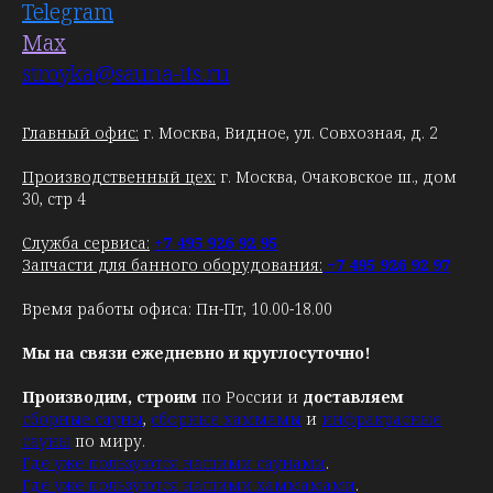
Telegram
Max
stroyka@sauna-its.ru
Главный офис:
г. Москва, Видное, ул. Совхозная, д. 2
Производственный цех:
г. Москва, Очаковское ш., дом
30, стр 4
Служба сервиса:
+7 495 926 92 95
Запчасти для банного оборудования:
+7 495 926 92 97
Время работы офиса: Пн-Пт, 10.00-18.00
Мы на связи ежедневно и круглосуточно!
Производим, строим
по России и
доставляем
сборные сауны
,
сборные хаммамы
и
инфракрасные
сауны
по миру.
Где уже пользуются нашими саунами
.
Где уже пользуются нашими хаммамами
.