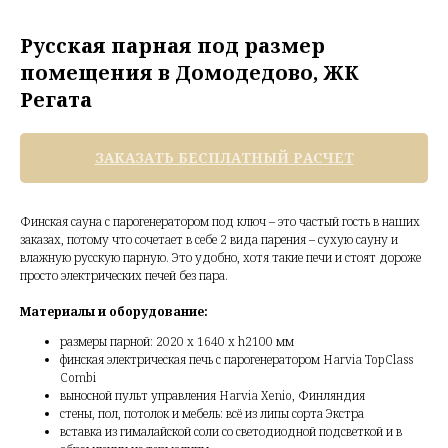
Русская парная под размер
помещения в Домодедово, ЖК
Регата
ЗАКАЗАТЬ БЕСПЛАТНЫЙ РАСЧЕТ
Финская сауна с парогенератором под ключ – это частый гость в наших
заказах, потому что сочетает в себе 2 вида парения – сухую сауну и
влажную русскую парную. Это удобно, хотя такие печи и стоят дороже
просто электрических печей без пара.
Материалы и оборудование:
размеры парной: 2020 х 1640 х h2100 мм
финская электрическая печь с парогенератором Harvia TopClass
Combi
выносной пульт управления Harvia Xenio, Финляндия
стены, пол, потолок и мебель: всё из липы сорта Экстра
вставка из гималайской соли со светодиодной подсветкой и в