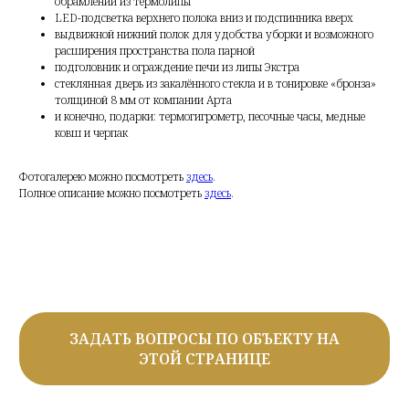
обрамлении из термолипы
LED-подсветка верхнего полока вниз и подспинника вверх
выдвижной нижний полок для удобства уборки и возможного
расширения пространства пола парной
подголовник и ограждение печи из липы Экстра
стеклянная дверь из закалённого стекла и в тонировке «бронза»
толщиной 8 мм от компании Арта
и конечно, подарки: термогигрометр, песочные часы, медные
ковш и черпак
Фотогалерею можно посмотреть
здесь
.
Полное описание можно посмотреть
здесь
.
ЗАДАТЬ ВОПРОСЫ ПО ОБЪЕКТУ НА
ЭТОЙ СТРАНИЦЕ