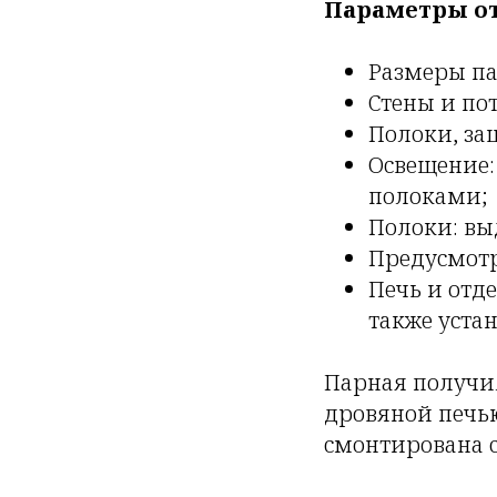
Параметры от
Размеры па
Стены и пот
Полоки, за
Освещение:
полоками;
Полоки: вы
Предусмотр
Печь и отд
также устан
Парная получил
дровяной печью
смонтирована 