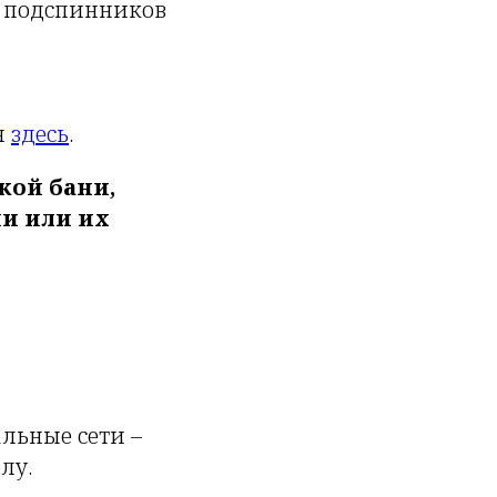
и подспинников
я
здесь
.
кой бани,
и или их
альные сети –
лу.