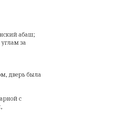
нский абаш;
 углам за
ом, дверь была
арной с
,