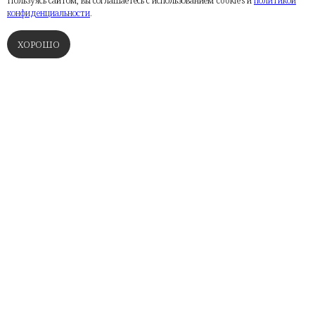
Пользуясь сайтом, вы соглашаетесь с использованием cookies и
политикой
конфиденциальности
.
ЗАКАЗАТЬ КОНСУЛЬТАЦИЮ ИЛИ
ХОРОШО
РАСЧЁТ
ФИНСКИЕ САУНЫ
ТУРЕЦКИЕ БАНИ
РУССКИЕ ПАРНЫЕ
СПА
Заполняя форму, Вы соглашаетесь с
Политикой конфиденциальности
нашего сайта.