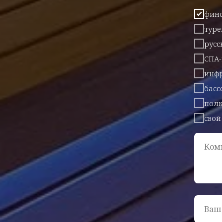
финс
туре
русс
СПА
инфр
басс
полк
свой
Ком
Ваш