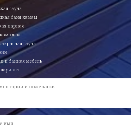
кая сауна
цкая баня хамам
кая парная
-комплекс
акрасная сауна
ейн
и и банная мебель
 вариант
ментарии и пожелания
е имя