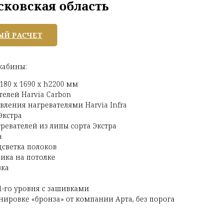
ковская область
ЫЙ РАСЧЕТ
кабины:
180 х 1690 х h2200 мм
телей Harvia Carbon
вления нагревателями Harvia Infra
Экстра
ревателей из липы сорта Экстра
а
светка полоков
ика на потолке
вка
1-го уровня с зашивками
нировке «бронза» от компании Арта, без порога