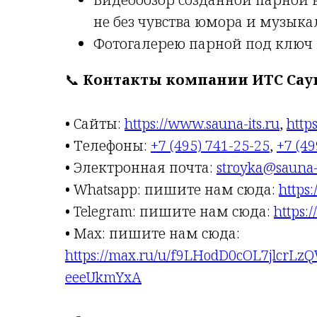
не без чувства юмора и музыка
Фотогалерею парной под ключ
📞
Контакты компании ИТС Сау
• Сайты:
https://www.sauna-its.ru
,
http
• Телефоны:
+7 (495) 741-25-25
,
+7 (49
• Электронная почта:
stroyka@sauna-i
• Whatsapp: пишите нам сюда:
https
• Telegram: пишите нам сюда:
https:
• Max: пишите нам сюда:
https://max.ru/u/f9LHodD0cOL7jlcr
eeeUkmYxA