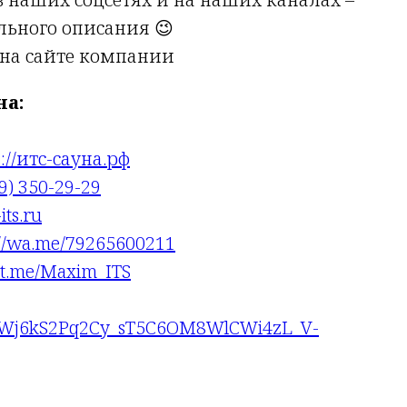
льного описания 😉
 на сайте компании
на:
s://итс-сауна.рф
9) 350-29-29
ts.ru
://wa.me/79265600211
//t.me/Maxim_ITS
LzQWj6kS2Pq2Cy_sT5C6OM8WlCWi4zL_V-