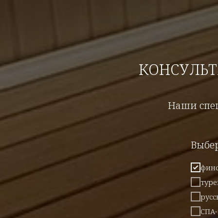
КОНСУЛЬ
Наши спец
Выбе
финс
туре
русс
СПА