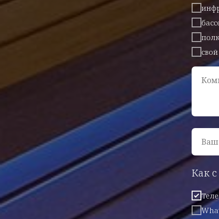
инфр
басс
полк
свой
Ком
Ваш
Как с
Тел
What