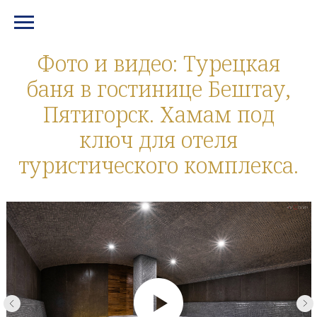
МЕНЮ И КОНТАКТЫ
Фото и видео: Турецкая
баня в гостинице Бештау,
Пятигорск. Хамам под
ключ для отеля
туристического комплекса.