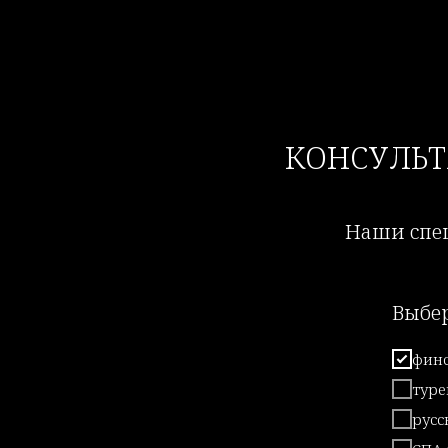
КОНСУЛЬ
Наши спец
Выбе
финс
туре
русс