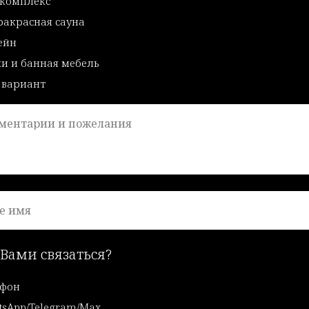
-комплекс
акрасная сауна
ейн
и и банная мебель
 вариант
ментарии и пожелания
е имя
 Вами связаться?
ефон
sApp/Telegram/Max