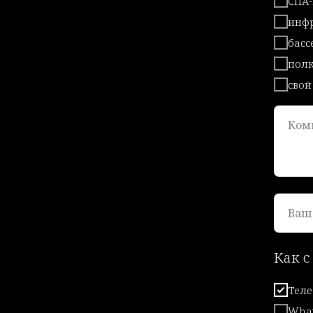
СПА
инфр
басс
полк
свой
Ком
Ваш
Как с
Тел
What