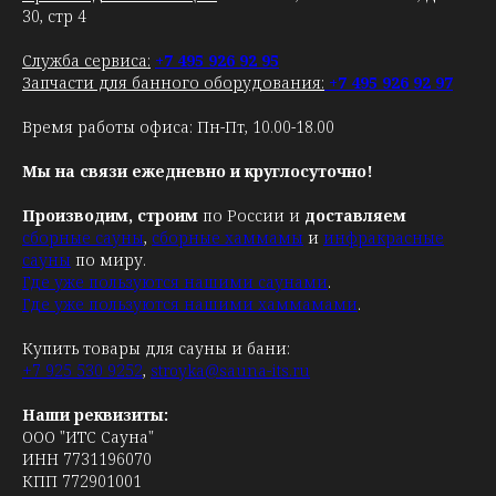
30, стр 4
Служба сервиса:
+7 495 926 92 95
Запчасти для банного оборудования:
+7 495 926 92 97
Время работы офиса: Пн-Пт, 10.00-18.00
Мы на связи ежедневно и круглосуточно!
Производим, строим
по России и
доставляем
сборные сауны
,
сборные хаммамы
и
инфракрасные
сауны
по миру.
Где уже пользуются нашими саунами
.
Где уже пользуются нашими хаммамами
.
Купить товары для сауны и бани:
+7 925 530 9252
,
stroyka@sauna-its.ru
Наши реквизиты:
ООО "ИТС Сауна"
ИНН 7731196070
КПП 772901001