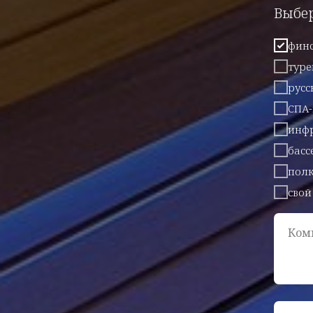
Выбе
финс
туре
русс
СПА
инфр
басс
полк
свой
Ком