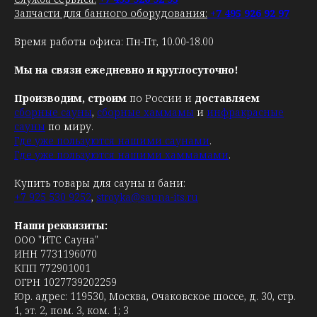
Запчасти для банного оборудования:
+7 495 926 92 97
Время работы офиса: Пн-Пт, 10.00-18.00
Мы на связи ежедневно и круглосуточно!
Производим, строим
по России и
доставляем
сборные сауны
,
сборные хаммамы
и
инфракрасные
сауны
по миру.
Где уже пользуются нашими саунами
.
Где уже пользуются нашими хаммамами
.
Купить товары для сауны и бани:
+7 925 530 9252
,
stroyka@sauna-its.ru
Наши реквизиты:
ООО "ИТС Сауна"
ИНН 7731196070
КПП 772901001
ОГРН 1027739202259
Юр. адрес: 119530, Москва, Очаковское шоссе, д. 30, стр.
1, эт. 2, пом. 3, ком. 1; 3