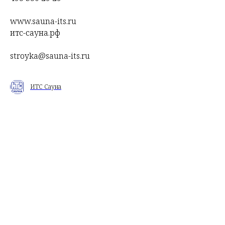
www.sauna-its.ru
итс-сауна.рф
stroyka@sauna-its.ru
ИТС Сауна