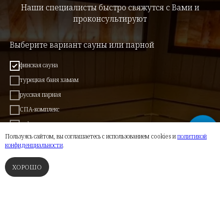
Наши специалисты быстро свяжутся с Вами и
проконсультируют
Выберите вариант сауны или парной
финская сауна
турецкая баня хамам
русская парная
СПА-комплекс
инфракрасная сауна
Пользуясь сайтом, вы соглашаетесь с использованием cookies и
политикой
бассейн
конфиденциальности
.
полки и банная мебель
ХОРОШО
свой вариант
ФИНСКИЕ САУНЫ
ТУРЕЦКИЕ БАНИ
РУССКИЕ ПАРНЫЕ
СПА
Комментарии и пожелания