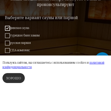
проконсультируют
Выберите вариант сауны или парной
финская сауна
турецкая баня хамам
русская парная
СПА-комплекс
инфракрасная сауна
Пользуясь сайтом, вы соглашаетесь с использованием cookies и
политикой
бассейн
конфиденциальности
.
полки и банная мебель
ХОРОШО
свой вариант
ФИНСКИЕ САУНЫ
ТУРЕЦКИЕ БАНИ
РУССКИЕ ПАРНЫЕ
СПА
Комментарии и пожелания